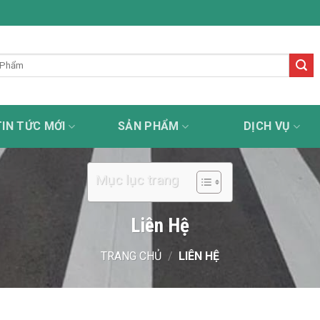
p dịch vụ sơn kẻ đường uy tín - tận tâm - chuyên nghiệp - 
TIN TỨC MỚI
SẢN PHẨM
DỊCH VỤ
Mục lục trang
Liên Hệ
TRANG CHỦ
/
LIÊN HỆ