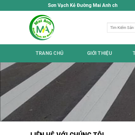
Bỏ
Sơn Vạch Kẻ Đường Mai Anh chuyên cung cấ
qua
nội
Tìm
dung
kiếm:
TRANG CHỦ
GIỚI THIỆU