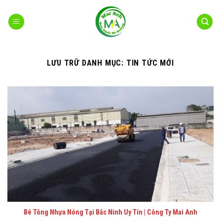
Bỏ
qua
nội
dung
LƯU TRỮ DANH MỤC:
TIN TỨC MỚI
Bê Tông Nhựa Nóng Tại Bắc Ninh Uy Tín | Công Ty Mai Anh