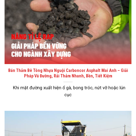
Bán Thảm Bê Tông Nhựa Nguội Carboncor Asphalt Mai Anh – Giải
Pháp Vá Đường, Rải Thảm Nhanh, Bền, Tiết Kiệm
Khi mặt đường xuất hiện ổ gà, bong tróc, nứt vỡ hoặc lún
cục