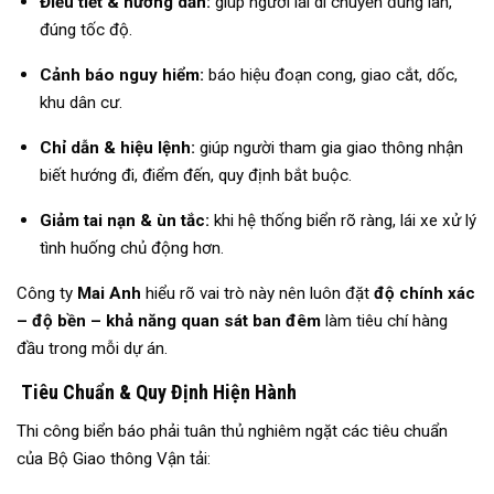
Điều tiết & hướng dẫn:
giúp người lái di chuyển đúng làn,
đúng tốc độ.
Cảnh báo nguy hiểm:
báo hiệu đoạn cong, giao cắt, dốc,
khu dân cư.
Chỉ dẫn & hiệu lệnh:
giúp người tham gia giao thông nhận
biết hướng đi, điểm đến, quy định bắt buộc.
Giảm tai nạn & ùn tắc:
khi hệ thống biển rõ ràng, lái xe xử lý
tình huống chủ động hơn.
Công ty
Mai Anh
hiểu rõ vai trò này nên luôn đặt
độ chính xác
– độ bền – khả năng quan sát ban đêm
làm tiêu chí hàng
đầu trong mỗi dự án.
Tiêu Chuẩn & Quy Định Hiện Hành
Thi công biển báo phải tuân thủ nghiêm ngặt các tiêu chuẩn
của Bộ Giao thông Vận tải: