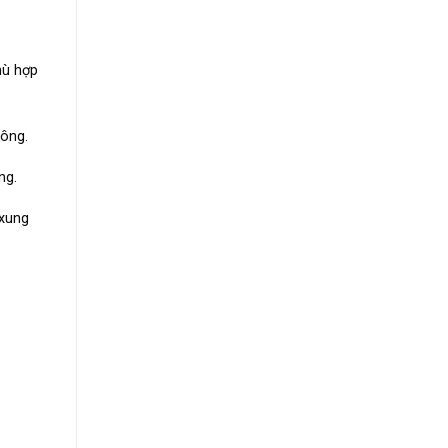
hù hợp
hông.
ng.
 xung