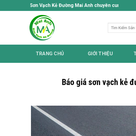
Bỏ
Sơn Vạch Kẻ Đường Mai Anh chuyên cung cấp dịch vụ sơn 
qua
nội
Tìm
dung
kiếm:
TRANG CHỦ
GIỚI THIỆU
Báo giá sơn vạch kẻ đ