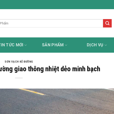
kẻ đường uy tín - tận tâm - chuyên nghiệp - trách nhiệm
TIN TỨC MỚI
SẢN PHẨM
DỊCH VỤ
SƠN VẠCH KẺ ĐƯỜNG
ường giao thông nhiệt dẻo minh bạch