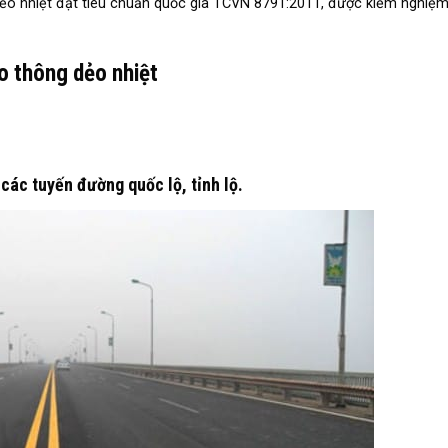
dẻo nhiệt đạt tiêu chuẩn quốc gia TCVN 8791:2011, được kiểm nghiệ
 thông dẻo nhiệt
các tuyến đường quốc lộ, tỉnh lộ.