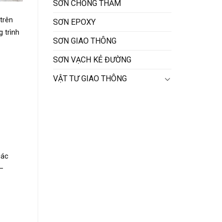
SƠN CHỐNG THẤM
trên
SƠN EPOXY
 trình
SƠN GIAO THÔNG
SƠN VẠCH KẺ ĐƯỜNG
VẬT TƯ GIAO THÔNG
các
0–