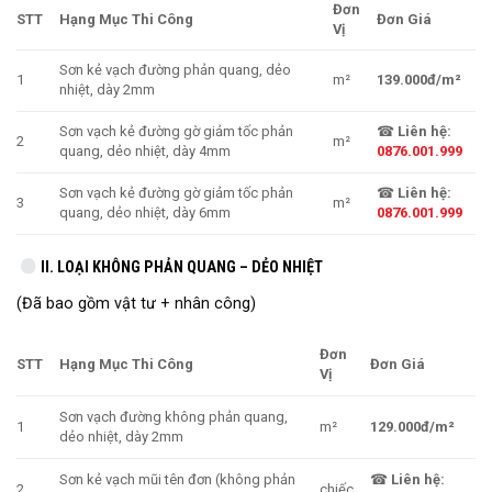
Đơn
STT
Hạng Mục Thi Công
Đơn Giá
Vị
Sơn kẻ vạch đường phản quang, dẻo
1
m²
139.000đ/m²
nhiệt, dày 2mm
Sơn vạch kẻ đường gờ giảm tốc phản
☎
Liên hệ:
2
m²
quang, dẻo nhiệt, dày 4mm
0876.001.999
Sơn vạch kẻ đường gờ giảm tốc phản
☎
Liên hệ:
3
m²
quang, dẻo nhiệt, dày 6mm
0876.001.999
II. LOẠI KHÔNG PHẢN QUANG – DẺO NHIỆT
(Đã bao gồm vật tư + nhân công)
Đơn
STT
Hạng Mục Thi Công
Đơn Giá
Vị
Sơn vạch đường không phản quang,
1
m²
129.000đ/m²
dẻo nhiệt, dày 2mm
Sơn kẻ vạch mũi tên đơn (không phản
☎
Liên hệ:
2
chiếc