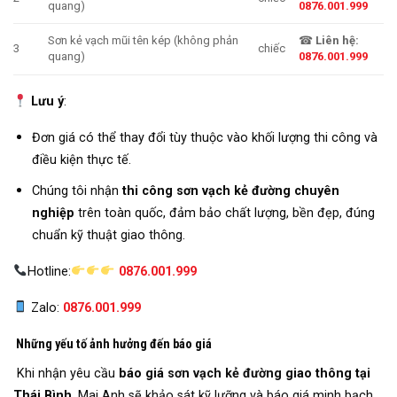
quang)
0876.001.999
Sơn kẻ vạch mũi tên kép (không phản
☎
Liên hệ:
3
chiếc
quang)
0876.001.999
Lưu ý
:
Đơn giá có thể thay đổi tùy thuộc vào khối lượng thi công và
điều kiện thực tế.
Chúng tôi nhận
thi công sơn vạch kẻ đường chuyên
nghiệp
trên toàn quốc, đảm bảo chất lượng, bền đẹp, đúng
chuẩn kỹ thuật giao thông.
Hotline:
0876.001.999
Zalo:
0876.001.999
Những yếu tố ảnh hưởng đến báo giá
Khi nhận yêu cầu
báo giá
sơn vạch kẻ đường
giao thông tại
Thái Bình
, Mai Anh sẽ khảo sát kỹ lưỡng và báo giá minh bạch