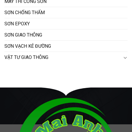
MÁY THI CÔNG SƠN
SƠN CHỐNG THẤM
SƠN EPOXY
SƠN GIAO THÔNG
SƠN VẠCH KẺ ĐƯỜNG
VẬT TƯ GIAO THÔNG