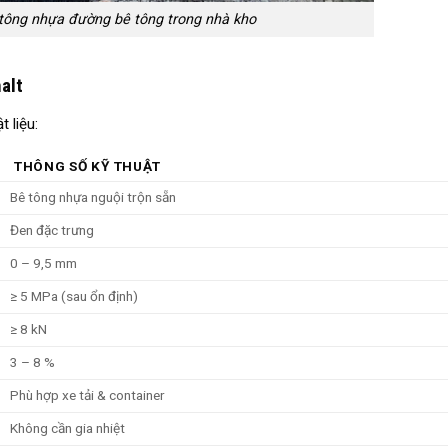
ê tông nhựa đường bê tông trong nhà kho
alt
 liệu:
THÔNG SỐ KỸ THUẬT
Bê tông nhựa nguội trộn sẵn
Đen đặc trưng
0 – 9,5 mm
≥ 5 MPa (sau ổn định)
≥ 8 kN
3 – 8 %
Phù hợp xe tải & container
Không cần gia nhiệt