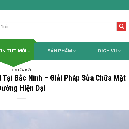
sơn kẻ đường uy tín - tận tâm - chuyên nghiệp - trách nhiệ
TIN TỨC MỚI
SẢN PHẨM
DỊCH VỤ
TIN TỨC MỚI
 Tại Bắc Ninh – Giải Pháp Sửa Chữa Mặt
Đường Hiện Đại