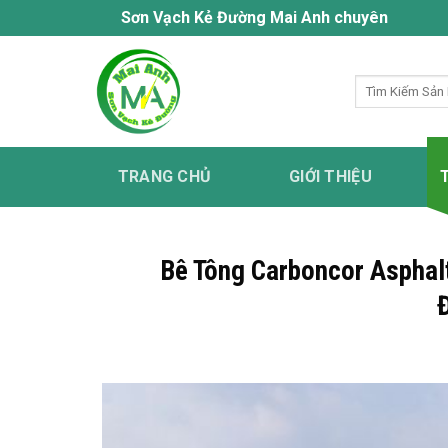
Bỏ
Sơn Vạch Kẻ Đường Mai Anh chuyên cung cấp dịch vụ 
qua
nội
Tìm
dung
kiếm:
TRANG CHỦ
GIỚI THIỆU
Bê Tông Carboncor Asphalt