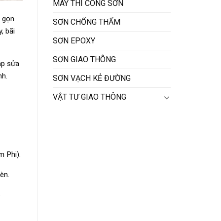
MÁY THI CÔNG SƠN
h gọn
SƠN CHỐNG THẤM
, bãi
SƠN EPOXY
SƠN GIAO THÔNG
áp sửa
nh.
SƠN VẠCH KẺ ĐƯỜNG
VẬT TƯ GIAO THÔNG
 Phi).
èn.
e