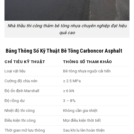
Nhà thầu thi công thảm bê tông nhựa chuyên nghiệp đạt hiệu
quả cao
Bảng Thông Số Kỹ Thuật Bê Tông Carboncor Asphalt
CHỈ TIÊU KỸ THUẬT
THÔNG SỐ THAM KHẢO
Loại vật liệu
Bê tông nhựa nguội cải tiến
Cường độ chịu nén
≥ 2.5 MPa
Độ ổn định Marshall
≥ 6 kN
Độ rỗng dư
3 – 8%
Nhiệt độ thi công
Không cần gia nhiệt
Điều kiện thi công
Mọi điều kiện thời tiết
Thời gian mở lưu thông
Sau khi lu lèn hoàn thiện