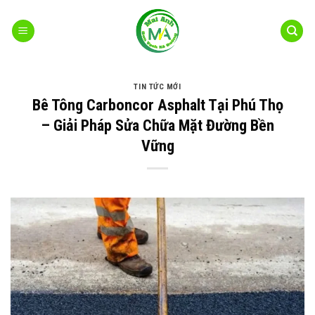
Bỏ
qua
nội
dung
TIN TỨC MỚI
Bê Tông Carboncor Asphalt Tại Phú Thọ
– Giải Pháp Sửa Chữa Mặt Đường Bền
Vững