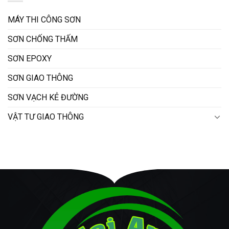
MÁY THI CÔNG SƠN
SƠN CHỐNG THẤM
SƠN EPOXY
SƠN GIAO THÔNG
SƠN VẠCH KẺ ĐƯỜNG
VẬT TƯ GIAO THÔNG