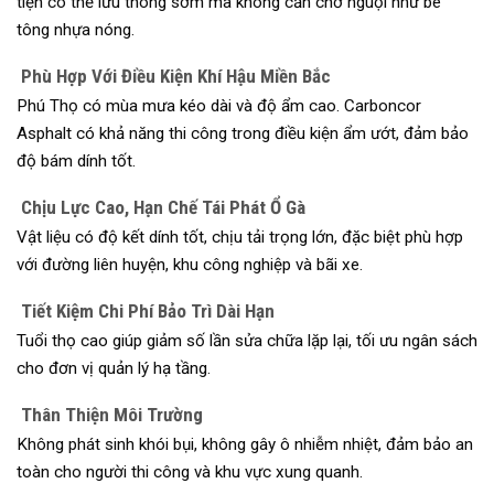
tiện có thể lưu thông sớm mà không cần chờ nguội như bê
tông nhựa nóng.
Phù Hợp Với Điều Kiện Khí Hậu Miền Bắc
Phú Thọ có mùa mưa kéo dài và độ ẩm cao. Carboncor
Asphalt có khả năng thi công trong điều kiện ẩm ướt, đảm bảo
độ bám dính tốt.
Chịu Lực Cao, Hạn Chế Tái Phát Ổ Gà
Vật liệu có độ kết dính tốt, chịu tải trọng lớn, đặc biệt phù hợp
với đường liên huyện, khu công nghiệp và bãi xe.
Tiết Kiệm Chi Phí Bảo Trì Dài Hạn
Tuổi thọ cao giúp giảm số lần sửa chữa lặp lại, tối ưu ngân sách
cho đơn vị quản lý hạ tầng.
Thân Thiện Môi Trường
Không phát sinh khói bụi, không gây ô nhiễm nhiệt, đảm bảo an
toàn cho người thi công và khu vực xung quanh.