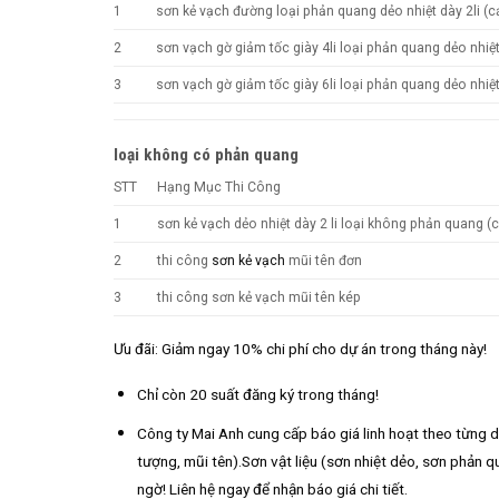
1
sơn kẻ vạch đường loại phản quang dẻo nhiệt dày 2li (c
2
sơn vạch gờ giảm tốc giày 4li loại phản quang dẻo nhiệ
3
sơn vạch gờ giảm tốc giày 6li loại phản quang dẻo nhiệ
loại không có phản quang
STT
Hạng Mục Thi Công
1
sơn kẻ vạch dẻo nhiệt dày 2 li loại không phản quang (c
2
thi công
sơn kẻ vạch
mũi tên đơn
3
thi công sơn kẻ vạch mũi tên kép
Ưu đãi: Giảm ngay 10% chi phí cho dự án trong tháng này!
Chỉ còn 20 suất đăng ký trong tháng!
Công ty Mai Anh cung cấp báo giá linh hoạt theo từng dự
tượng, mũi tên).Sơn vật liệu (sơn nhiệt dẻo, sơn phản qu
ngờ! Liên hệ ngay để nhận báo giá chi tiết.