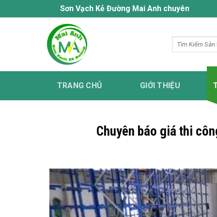
Bỏ
Sơn Vạch Kẻ Đường Mai Anh chuyên cung cấp dịch vụ 
qua
nội
Tìm
dung
kiếm:
TRANG CHỦ
GIỚI THIỆU
Chuyên báo giá thi cô