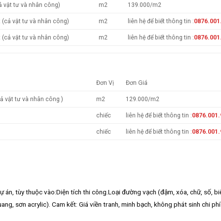
ả vật tư và nhân công)
m2
139.000/m2
t (cả vật tư và nhân công)
m2
liên hệ để biết thông tin :
0876.001
t (cả vật tư và nhân công)
m2
liên hệ để biết thông tin :
0876.001
Đơn Vị
Đơn Giá
ả vật tư và nhân công )
m2
129.000/m2
chiếc
liên hệ để biết thông tin :
0876.001.
chiếc
liên hệ để biết thông tin :
0876.001.
 án, tùy thuộc vào:Diện tích thi công.Loại đường vạch (đậm, xóa, chữ, số, bi
ang, sơn acrylic). Cam kết: Giá viền tranh, minh bạch, không phát sinh chi phí