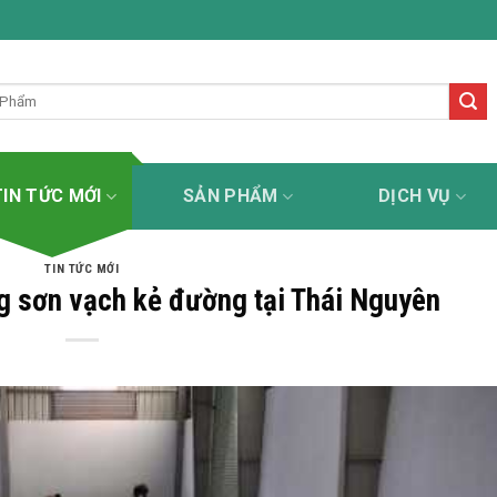
sơn kẻ đường uy tín - tận tâm - chuyên nghiệp - trách nhiệ
TIN TỨC MỚI
SẢN PHẨM
DỊCH VỤ
TIN TỨC MỚI
ng sơn vạch kẻ đường tại Thái Nguyên