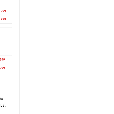
.999
.999
999
999
ểu
 bất