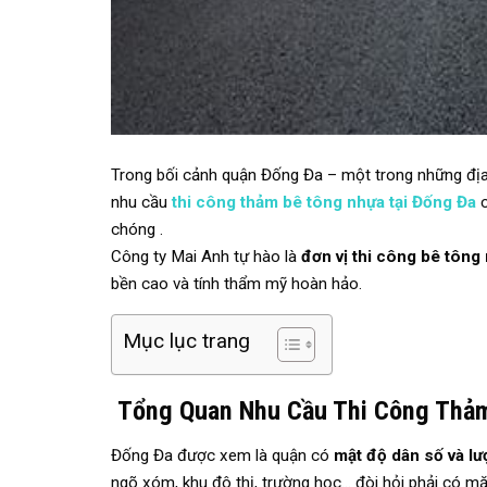
Trong bối cảnh quận Đống Đa – một trong những địa
nhu cầu
thi công thảm bê tông nhựa tại Đống Đa
c
chóng .
Công ty Mai Anh tự hào là
đơn vị thi công bê tông
bền cao và tính thẩm mỹ hoàn hảo.
Mục lục trang
Tổng Quan Nhu Cầu Thi Công Thảm
Đống Đa được xem là quận có
mật độ dân số và lư
ngõ xóm, khu đô thị, trường học… đòi hỏi phải có m