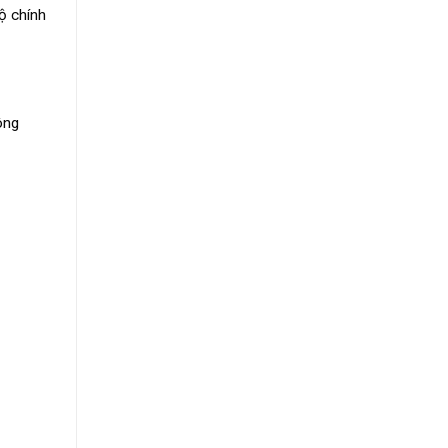
độ chính
ông