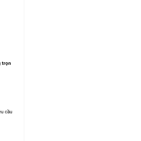
 trọn
êu cầu