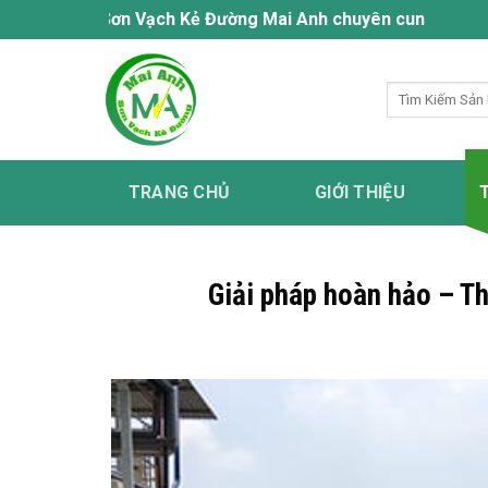
Bỏ
Sơn Vạch Kẻ Đường Mai Anh chuyên cung cấp dịch vụ sơn 
qua
nội
Tìm
dung
kiếm:
TRANG CHỦ
GIỚI THIỆU
Giải pháp hoàn hảo – T