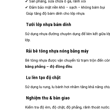
✔ San phẳng, sửa chữa ổ gà, rãnh xói
✔ Đảm bảo mặt nền khô – sạch – không bám bụi
Giúp tăng độ bám dính cho lớp nhựa.
Tưới lớp nhựa bám dính
Sử dụng nhựa đường chuyên dụng để liên kết giữa lớ
lớp.
Rải bê tông nhựa nóng bằng máy
Bê tông nhựa được vận chuyển từ trạm trộn đến côn
bằng phẳng – độ đồng đều
.
Lu lèn tạo độ chặt
Sử dụng lu rung, lu bánh hơi nhằm tăng khả năng chị
Nghiệm thu & bàn giao
Kiểm tra độ êm, độ chặt, độ phẳng, rãnh thoát nước…