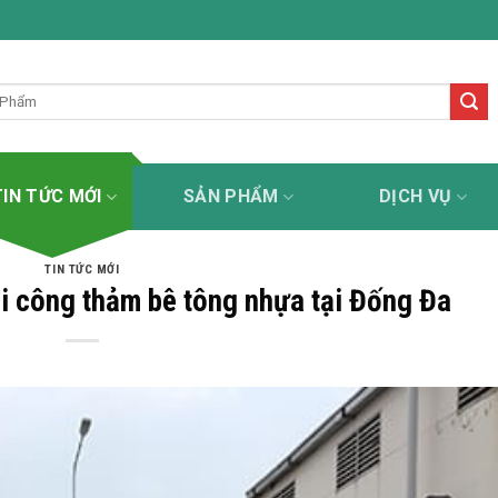
kẻ đường uy tín - tận tâm - chuyên nghiệp - trách nhiệm
TIN TỨC MỚI
SẢN PHẨM
DỊCH VỤ
TIN TỨC MỚI
hi công thảm bê tông nhựa tại Đống Đa