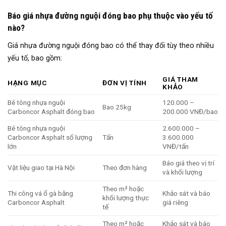
Báo giá nhựa đường nguội đóng bao phụ thuộc vào yếu tố
nào?
Giá nhựa đường nguội đóng bao có thể thay đổi tùy theo nhiều
yếu tố, bao gồm:
GIÁ THAM
HẠNG MỤC
ĐƠN VỊ TÍNH
KHẢO
Bê tông nhựa nguội
120.000 –
Bao 25kg
Carboncor Asphalt đóng bao
200.000 VNĐ/bao
Bê tông nhựa nguội
2.600.000 –
Carboncor Asphalt số lượng
Tấn
3.600.000
lớn
VNĐ/tấn
Báo giá theo vị trí
Vật liệu giao tại Hà Nội
Theo đơn hàng
và khối lượng
Theo m² hoặc
Thi công vá ổ gà bằng
Khảo sát và báo
khối lượng thực
Carboncor Asphalt
giá riêng
tế
Theo m² hoặc
Khảo sát và báo