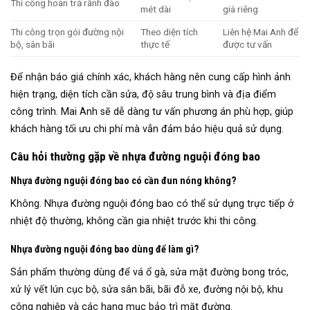
Thi công hoàn trả rãnh đào
mét dài
giá riêng
Thi công trọn gói đường nội
Theo diện tích
Liên hệ Mai Anh để
bộ, sân bãi
thực tế
được tư vấn
Để nhận báo giá chính xác, khách hàng nên cung cấp hình ảnh
hiện trạng, diện tích cần sửa, độ sâu trung bình và địa điểm
công trình. Mai Anh sẽ dễ dàng tư vấn phương án phù hợp, giúp
khách hàng tối ưu chi phí mà vẫn đảm bảo hiệu quả sử dụng.
Câu hỏi thường gặp về nhựa đường nguội đóng bao
Nhựa đường nguội đóng bao có cần đun nóng không?
Không. Nhựa đường nguội đóng bao có thể sử dụng trực tiếp ở
nhiệt độ thường, không cần gia nhiệt trước khi thi công.
Nhựa đường nguội đóng bao dùng để làm gì?
Sản phẩm thường dùng để vá ổ gà, sửa mặt đường bong tróc,
xử lý vết lún cục bộ, sửa sân bãi, bãi đỗ xe, đường nội bộ, khu
công nghiệp và các hạng mục bảo trì mặt đường.