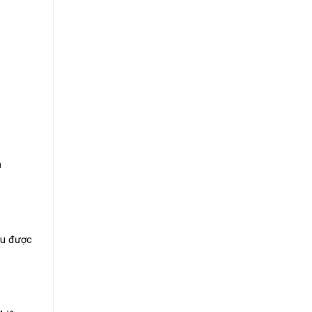
à
ều được