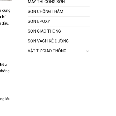
MÁY THI CÔNG SƠN
m cùng
SƠN CHỐNG THẤM
 bỉ
SƠN EPOXY
 đầu.
SƠN GIAO THÔNG
SƠN VẠCH KẺ ĐƯỜNG
VẬT TƯ GIAO THÔNG
điều
 thông
ng lâu