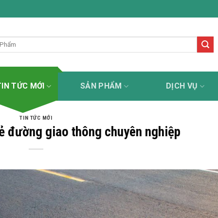
sơn kẻ đường uy tín - tận tâm - chuyên nghiệp - trách nhiệ
TIN TỨC MỚI
SẢN PHẨM
DỊCH VỤ
TIN TỨC MỚI
kẻ đường giao thông chuyên nghiệp