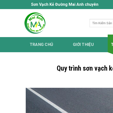
Bỏ
Sơn Vạch Kẻ Đường Mai Anh chuyên cung cấp dịch vụ 
qua
nội
Tìm
dung
kiếm:
TRANG CHỦ
GIỚI THIỆU
Quy trình sơn vạch 