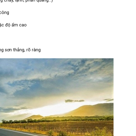
g chảy, lạnh, phản quang…)
 công
hoặc độ ẩm cao
 sơn thẳng, rõ ràng