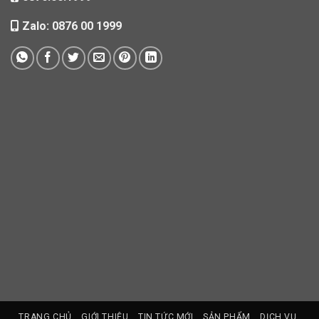
Zalo: 0876 00 1999
TRANG CHỦ
GIỚI THIỆU
TIN TỨC MỚI
SẢN PHẨM
DỊCH VỤ