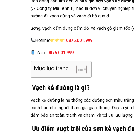
Bạn đang cần tìm đơn vị
báo giá sơn vạch kẻ đường
lý?
Công ty
Mai Anh
tự hào là đơn vị chuyên nghiệp t
hướng đi, vạch dừng và vạch đi bộ qua đ
ường, vạch cấm dừng cấm đỗ, và vạch gờ giảm tốc (
Hotline:
0876.001.999
Zalo:
0876.001.999
Mục lục trang
Vạch kẻ đường là gì?
Vạch kẻ đường là hệ thống các đường sơn màu trắng 
cảnh báo cho người tham gia giao thông. Đây là yếu t
đảm bảo an toàn, tránh va chạm, và tối ưu lưu lượng 
Ưu điểm vượt trội của sơn kẻ vạch đ