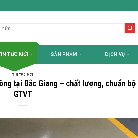
n kẻ đường uy tín - tận tâm - chuyên nghiệp - trách nhiệm
TIN TỨC MỚI
SẢN PHẨM
DỊCH VỤ
TIN TỨC MỚI
ông tại Bắc Giang – chất lượng, chuẩn bộ
GTVT