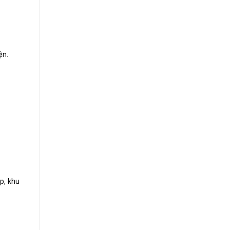
ện.
p, khu