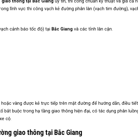
 giao thông tại Bắc Giang
uy tín, thi công chuẩn kỹ thuật và giá cả 
rong lĩnh vực
thi công vạch kẻ đường
phân làn (vạch tim đường), vạc
vạch cảnh báo tốc độ) tại
Bắc Giang
và các tỉnh lân cận.
hoặc vàng được kẻ trực tiếp trên mặt đường để hướng dẫn, điều tiết
ố bắt buộc trong hạ tầng giao thông hiện đại, có tác dụng phân luồng
xe cộ.
ường giao thông tại Bắc Giang