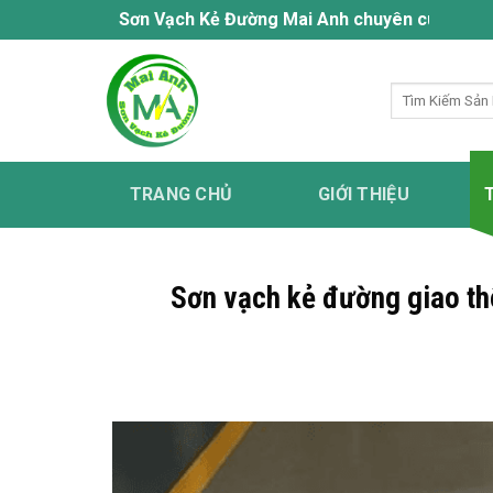
Bỏ
Sơn Vạch Kẻ Đường Mai Anh chuyên cung cấp dịch vụ sơ
qua
nội
Tìm
dung
kiếm:
TRANG CHỦ
GIỚI THIỆU
Sơn vạch kẻ đường giao th