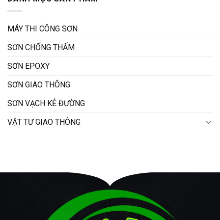
MÁY THI CÔNG SƠN
SƠN CHỐNG THẤM
SƠN EPOXY
SƠN GIAO THÔNG
SƠN VẠCH KẺ ĐƯỜNG
VẬT TƯ GIAO THÔNG