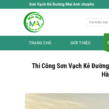
Bỏ
Sơn Vạch Kẻ Đường Mai Anh chuyên cung cấp dịch vụ 
qua
nội
Tìm
dung
kiếm:
TRANG CHỦ
GIỚI THIỆU
Thi Công Sơn Vạch Kẻ Đường 
Hà