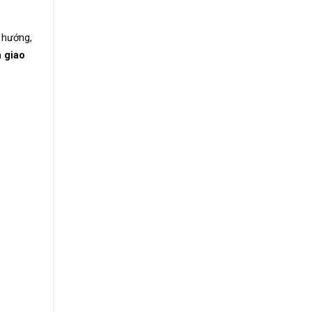
 hướng,
n giao