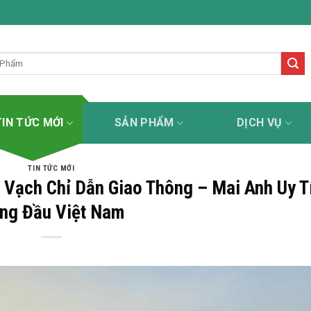
sơn kẻ đường uy tín - tận tâm - chuyên nghiệp - trách nhiệ
TIN TỨC MỚI
SẢN PHẨM
DỊCH VỤ
TIN TỨC MỚI
Vạch Chỉ Dẫn Giao Thông – Mai Anh Uy T
ng Đầu Việt Nam