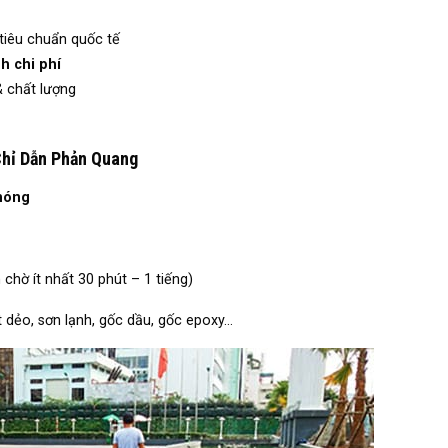
tiêu chuẩn quốc tế
h chi phí
& chất lượng
Chỉ Dẫn Phản Quang
 nóng
chờ ít nhất 30 phút – 1 tiếng)
ệt dẻo, sơn lạnh, gốc dầu, gốc epoxy…