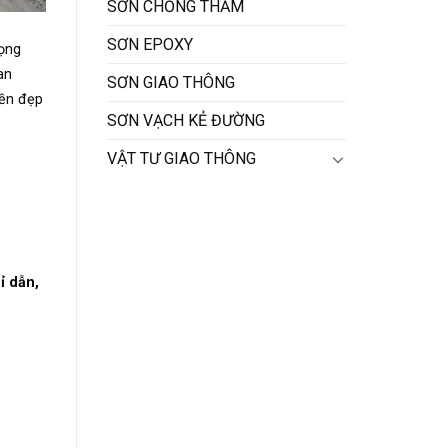
SƠN CHỐNG THẤM
SƠN EPOXY
rọng
an
SƠN GIAO THÔNG
bền đẹp
SƠN VẠCH KẺ ĐƯỜNG
VẬT TƯ GIAO THÔNG
ỉ dẫn,