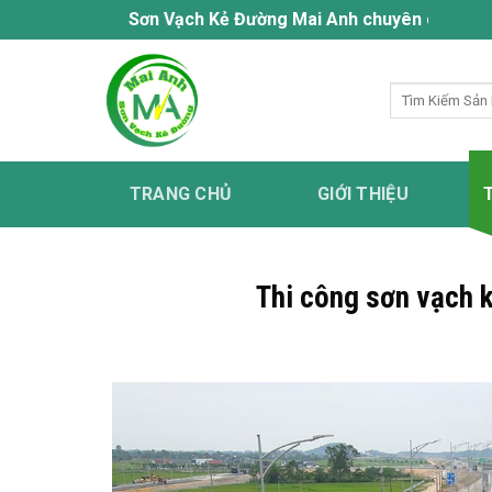
Bỏ
Sơn Vạch Kẻ Đường Mai Anh chuyên cung cấp dịch vụ s
qua
nội
Tìm
dung
kiếm:
TRANG CHỦ
GIỚI THIỆU
Thi công sơn vạch 