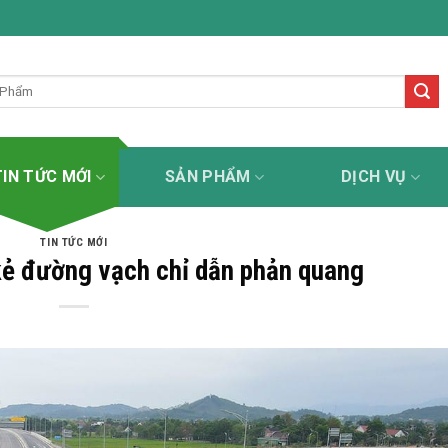
ơn kẻ đường uy tín - tận tâm - chuyên nghiệp - trách nhiệm
TIN TỨC MỚI
SẢN PHẨM
DỊCH VỤ
TIN TỨC MỚI
kẻ đường vạch chỉ dẫn phản quang