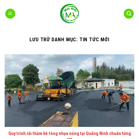
Bỏ
qua
nội
dung
LƯU TRỮ DANH MỤC:
TIN TỨC MỚI
Quy trình rải thảm bê tông nhựa nóng tại Quảng Ninh chuẩn từng