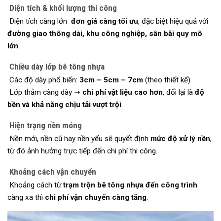
Diện tích & khối lượng thi công
Diện tích càng lớn
đơn giá càng tối ưu
, đặc biệt hiệu quả với
đường giao thông dài, khu công nghiệp, sân bãi quy mô
lớn
.
Chiều dày lớp bê tông nhựa
Các độ dày phổ biến:
3cm – 5cm – 7cm
(theo thiết kế)
Lớp thảm càng dày ➝
chi phí vật liệu cao hơn
, đổi lại là
độ
bền và khả năng chịu tải vượt trội
.
Hiện trạng nền móng
Nền mới, nền cũ hay nền yếu sẽ quyết định
mức độ xử lý nền
,
từ đó ảnh hưởng trực tiếp đến chi phí thi công.
Khoảng cách vận chuyển
Khoảng cách từ
trạm trộn bê tông nhựa đến công trình
càng xa thì
chi phí vận chuyển càng tăng
.