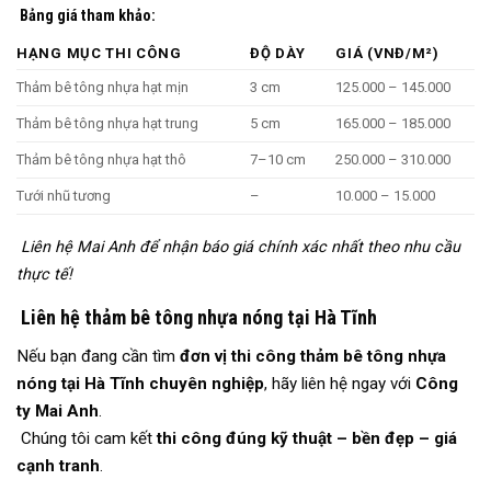
Bảng giá tham khảo:
HẠNG MỤC THI CÔNG
ĐỘ DÀY
GIÁ (VNĐ/M²)
Thảm bê tông nhựa hạt mịn
3 cm
125.000 – 145.000
Thảm bê tông nhựa hạt trung
5 cm
165.000 – 185.000
Thảm bê tông nhựa hạt thô
7–10 cm
250.000 – 310.000
Tưới nhũ tương
–
10.000 – 15.000
Liên hệ Mai Anh để nhận báo giá chính xác nhất theo nhu cầu
thực tế!
Liên hệ thảm bê tông nhựa nóng tại Hà Tĩnh
Nếu bạn đang cần tìm
đơn vị thi công thảm bê tông nhựa
nóng tại Hà Tĩnh chuyên nghiệp
, hãy liên hệ ngay với
Công
ty Mai Anh
.
Chúng tôi cam kết
thi công đúng kỹ thuật – bền đẹp – giá
cạnh tranh
.